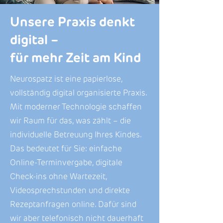
Unsere Praxis denkt
digital –
für mehr Zeit am Kind
Neurospatz ist eine papierlose,
vollständig digital organisierte Praxis.
Mit moderner Technologie schaffen
wir Raum für das, was zählt – die
individuelle Betreuung Ihres Kindes.
Das bedeutet für Sie: einfache
Online-Terminvergabe, digitale
Check-ins ohne Wartezeit,
Videosprechstunden und direkte
Rezeptanfragen online. Dafür sind
wir aber telefonisch nicht dauerhaft