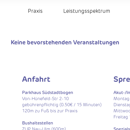
Praxis
Leistungsspektrum
Keine bevorstehenden Veranstaltungen
Anfahrt
Spre
Parkhaus Südstadtbogen
Akut-/I
Von-Hünefeld-Str 2-10
​Montag
gebührenpflichtig (0.50€ / 15 Minuten)
Diensta
120m zu Fuß bis zur Praxis​​​
Mittwoc
Freitag
Bushaltestellen
ZUP Neu-Ulm (600m)
Spezial